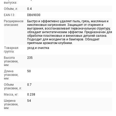
выпуска:
Объём, л:
0.4
EAN-13:
DB69030
Расширенное
Быстро и эффективно удаляет пыль, грязь, масляные и
описание:
никотиновые загрязнения. Защищает от старения и
выгорания, восстанавливает первоначальную структуру,
обладает антистатическим эффектом. Предназначен для
обработки пластиковых и виниловых деталей салона.
Подходит для молдингов и бамперов. Обладает
приятным ароматом клубники.
Товарная
уход и очистка
группа:
Высота
235
упаковки,
мм:
Длина
50
упаковки,
мм:
Объем
0.7
упаковки, л:
Масса, кг:
0.238
Ширина
54
упаковки,
мм: